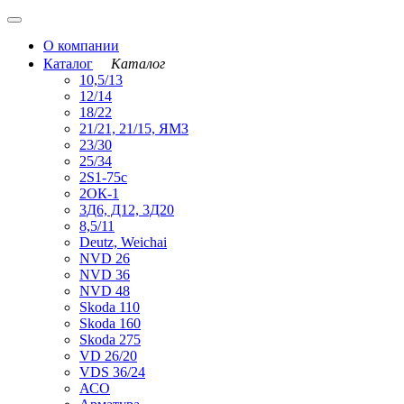
О компании
Каталог
Каталог
10,5/13
12/14
18/22
21/21, 21/15, ЯМЗ
23/30
25/34
2S1-75с
2ОК-1
3Д6, Д12, 3Д20
8,5/11
Deutz, Weichai
NVD 26
NVD 36
NVD 48
Skoda 110
Skoda 160
Skoda 275
VD 26/20
VDS 36/24
АСО