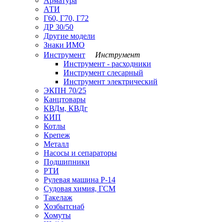
Арматура
АТИ
Г60, Г70, Г72
ДР 30/50
Другие модели
Знаки ИМО
Инструмент
Инструмент
Инструмент - расходники
Инструмент слесарный
Инструмент электрический
ЭКПН 70/25
Канцтовары
КВДм, КВДг
КИП
Котлы
Крепеж
Металл
Насосы и сепараторы
Подшипники
РТИ
Рулевая машина Р-14
Судовая химия, ГСМ
Такелаж
Хозбытснаб
Хомуты