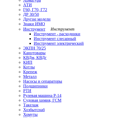
Арматура
АТИ
Г60, Г70, Г72
ДР 30/50
Другие модели
Знаки ИМО
Инструмент
Инструмент
Инструмент - расходники
Инструмент слесарный
Инструмент электрический
ЭКПН 70/25
Канцтовары
КВДм, КВДг
КИП
Котлы
Крепеж
Металл
Насосы и сепараторы
Подшипники
РТИ
Рулевая машина Р-14
Судовая химия, ГСМ
Такелаж
Хозбытснаб
Хомуты