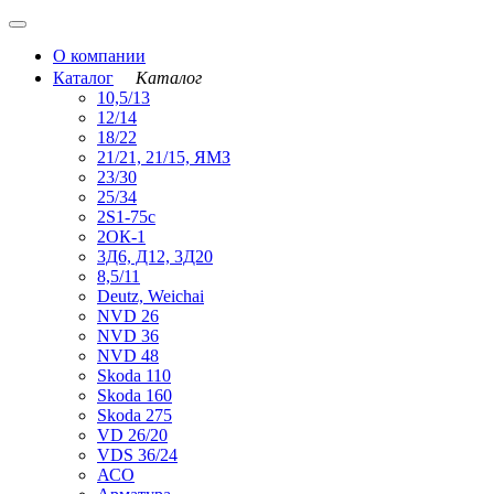
О компании
Каталог
Каталог
10,5/13
12/14
18/22
21/21, 21/15, ЯМЗ
23/30
25/34
2S1-75с
2ОК-1
3Д6, Д12, 3Д20
8,5/11
Deutz, Weichai
NVD 26
NVD 36
NVD 48
Skoda 110
Skoda 160
Skoda 275
VD 26/20
VDS 36/24
АСО