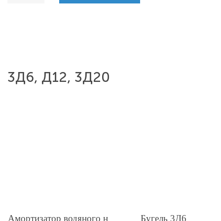
3Д6, Д12, 3Д20
Амортизатор водяного н
Бугель 3Д6