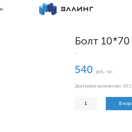
ты
Болт 10*70
-
540
руб. / кг.
Доступное количество: 10.5
В кор