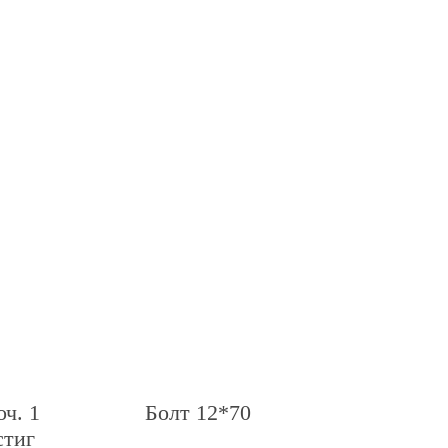
ч. 1
Болт 12*70
стиг