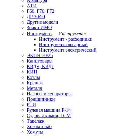
Арматура
АТИ
Г60, Г70, Г72
ДР 30/50
Другие модели
Знаки ИМО
Инструмент
Инструмент
Инструмент - расходники
Инструмент слесарный
Инструмент электрический
ЭКПН 70/25
Канцтовары
КВДм, КВДг
КИП
Котлы
Крепеж
Металл
Насосы и сепараторы
Подшипники
РТИ
Рулевая машина Р-14
Судовая химия, ГСМ
Такелаж
Хозбытснаб
Хомуты