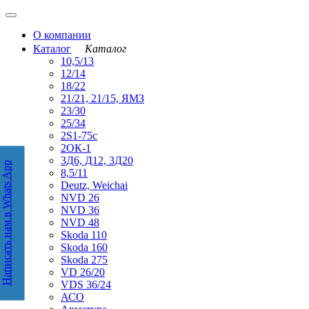
О компании
Каталог
Каталог
10,5/13
12/14
18/22
21/21, 21/15, ЯМЗ
23/30
25/34
2S1-75с
2ОК-1
3Д6, Д12, 3Д20
Написать нам в Whats App
аписать нам в WhatsApp
8,5/11
Deutz, Weichai
NVD 26
NVD 36
NVD 48
Skoda 110
Skoda 160
Skoda 275
VD 26/20
VDS 36/24
АСО