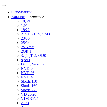
О компании
Каталог
Каталог
10,5/13
12/14
18/22
21/21, 21/15, ЯМЗ
23/30
25/34
2S1-75с
2ОК-1
3Д6, Д12, 3Д20
8,5/11
Deutz, Weichai
NVD 26
NVD 36
NVD 48
Skoda 110
Skoda 160
Skoda 275
VD 26/20
VDS 36/24
АСО