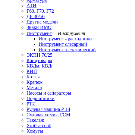
Арматура
АТИ
Г60, Г70, Г72
ДР 30/50
Другие модели
Знаки ИМО
Инструмент
Инструмент
Инструмент - расходники
Инструмент слесарный
Инструмент электрический
ЭКПН 70/25
Канцтовары
КВДм, КВДг
КИП
Котлы
Крепеж
Металл
Насосы и сепараторы
Подшипники
РТИ
Рулевая машина Р-14
Судовая химия, ГСМ
Такелаж
Хозбытснаб
Хомуты