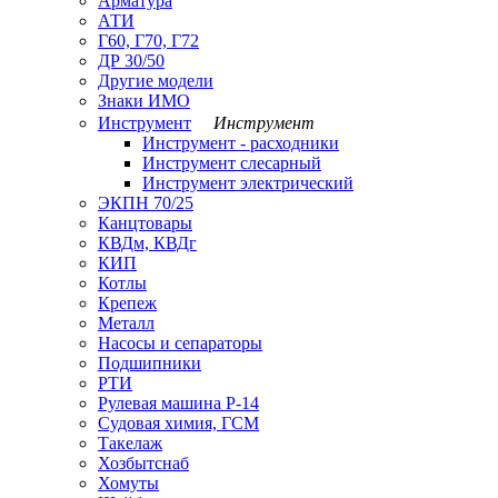
Арматура
АТИ
Г60, Г70, Г72
ДР 30/50
Другие модели
Знаки ИМО
Инструмент
Инструмент
Инструмент - расходники
Инструмент слесарный
Инструмент электрический
ЭКПН 70/25
Канцтовары
КВДм, КВДг
КИП
Котлы
Крепеж
Металл
Насосы и сепараторы
Подшипники
РТИ
Рулевая машина Р-14
Судовая химия, ГСМ
Такелаж
Хозбытснаб
Хомуты