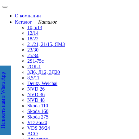
О компании
Каталог
Каталог
10,5/13
12/14
18/22
21/21, 21/15, ЯМЗ
23/30
25/34
2S1-75с
2ОК-1
3Д6, Д12, 3Д20
Написать нам в Whats App
аписать нам в WhatsApp
8,5/11
Deutz, Weichai
NVD 26
NVD 36
NVD 48
Skoda 110
Skoda 160
Skoda 275
VD 26/20
VDS 36/24
АСО