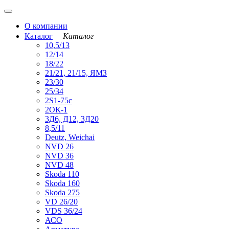
О компании
Каталог
Каталог
10,5/13
12/14
18/22
21/21, 21/15, ЯМЗ
23/30
25/34
2S1-75с
2ОК-1
3Д6, Д12, 3Д20
8,5/11
Deutz, Weichai
NVD 26
NVD 36
NVD 48
Skoda 110
Skoda 160
Skoda 275
VD 26/20
VDS 36/24
АСО