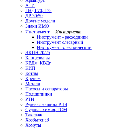
Арматура
АТИ
Г60, Г70, Г72
ДР 30/50
Другие модели
Знаки ИМО
Инструмент
Инструмент
Инструмент - расходники
Инструмент слесарный
Инструмент электрический
ЭКПН 70/25
Канцтовары
КВДм, КВДг
КИП
Котлы
Крепеж
Металл
Насосы и сепараторы
Подшипники
РТИ
Рулевая машина Р-14
Судовая химия, ГСМ
Такелаж
Хозбытснаб
Хомуты