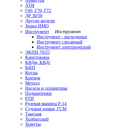
Арматура
АТИ
Г60, Г70, Г72
ДР 30/50
Другие модели
Знаки ИМО
Инструмент
Инструмент
Инструмент - расходники
Инструмент слесарный
Инструмент электрический
ЭКПН 70/25
Канцтовары
КВДм, КВДг
КИП
Котлы
Крепеж
Металл
Насосы и сепараторы
Подшипники
РТИ
Рулевая машина Р-14
Судовая химия, ГСМ
Такелаж
Хозбытснаб
Хомуты