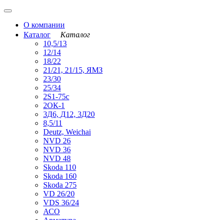
О компании
Каталог
Каталог
10,5/13
12/14
18/22
21/21, 21/15, ЯМЗ
23/30
25/34
2S1-75с
2ОК-1
3Д6, Д12, 3Д20
8,5/11
Deutz, Weichai
NVD 26
NVD 36
NVD 48
Skoda 110
Skoda 160
Skoda 275
VD 26/20
VDS 36/24
АСО