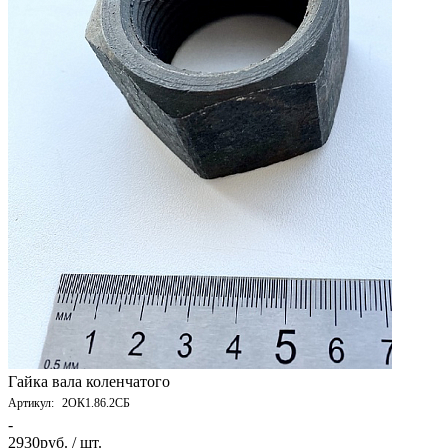
Гайка вала коленчатого
Артикул:
2ОК1.86.2СБ
-
2930
руб. / шт.