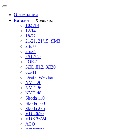
О компании
Каталог
Каталог
10,5/13
12/14
18/22
21/21, 21/15, ЯМЗ
23/30
25/34
2S1-75с
2ОК-1
3Д6, Д12, 3Д20
8,5/11
Deutz, Weichai
NVD 26
NVD 36
NVD 48
Skoda 110
Skoda 160
Skoda 275
VD 26/20
VDS 36/24
АСО