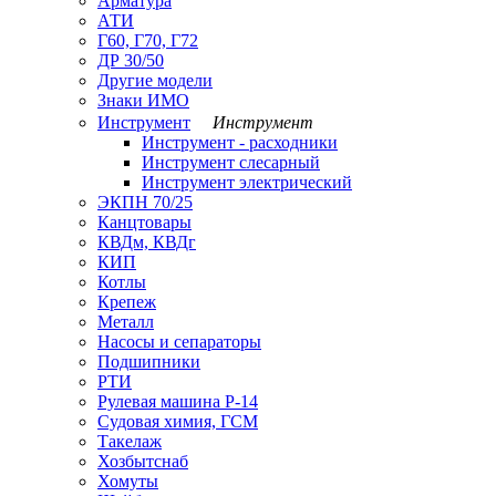
Арматура
АТИ
Г60, Г70, Г72
ДР 30/50
Другие модели
Знаки ИМО
Инструмент
Инструмент
Инструмент - расходники
Инструмент слесарный
Инструмент электрический
ЭКПН 70/25
Канцтовары
КВДм, КВДг
КИП
Котлы
Крепеж
Металл
Насосы и сепараторы
Подшипники
РТИ
Рулевая машина Р-14
Судовая химия, ГСМ
Такелаж
Хозбытснаб
Хомуты