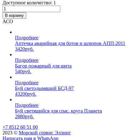
Доступное количество: 1
В корзину
АСО
Подробнее
Аптечка аварийная для ботов и шлюпок АПП-2011
3420
руб.
Подробнее
Багор пожарный для щита
540
руб.
Подробнее
Буй светодымящий БСД-97
43200
руб.
Подробнее
Буй светящийся для спас. круга Планета
2880
руб.
+7 8512 60 51 00
2023 ©️
Морской сервис Эллинг
Написать нам в WhatsApp