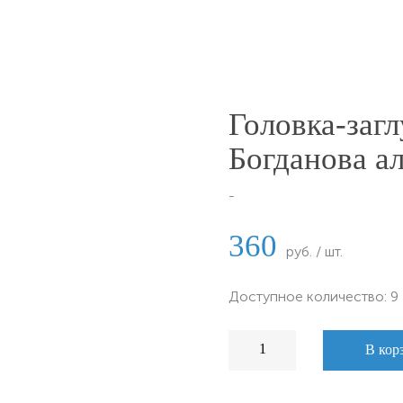
Головка-заг
Богданова а
-
360
руб. / шт.
Доступное количество: 9
В кор