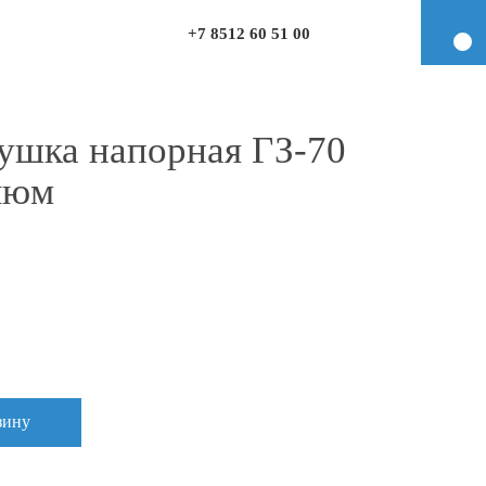
+7 8512 60 51 00
лушка напорная ГЗ-70
люм
зину