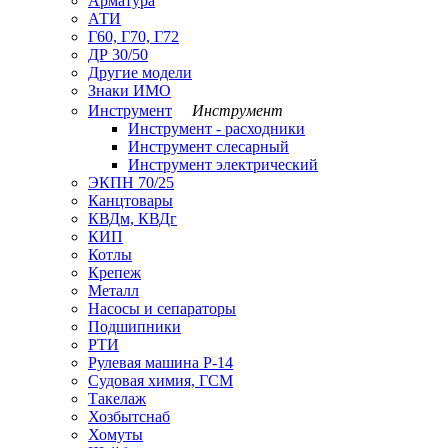
Арматура
АТИ
Г60, Г70, Г72
ДР 30/50
Другие модели
Знаки ИМО
Инструмент
Инструмент
Инструмент - расходники
Инструмент слесарный
Инструмент электрический
ЭКПН 70/25
Канцтовары
КВДм, КВДг
КИП
Котлы
Крепеж
Металл
Насосы и сепараторы
Подшипники
РТИ
Рулевая машина Р-14
Судовая химия, ГСМ
Такелаж
Хозбытснаб
Хомуты