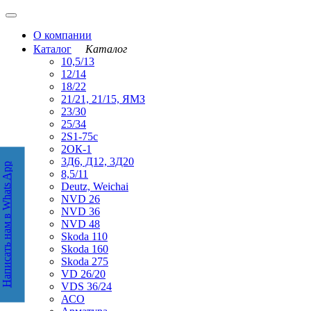
О компании
Каталог
Каталог
10,5/13
12/14
18/22
21/21, 21/15, ЯМЗ
23/30
25/34
2S1-75с
2ОК-1
3Д6, Д12, 3Д20
Написать нам в Whats App
аписать нам в WhatsApp
8,5/11
Deutz, Weichai
NVD 26
NVD 36
NVD 48
Skoda 110
Skoda 160
Skoda 275
VD 26/20
VDS 36/24
АСО