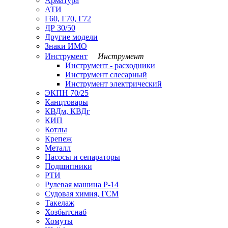
Арматура
АТИ
Г60, Г70, Г72
ДР 30/50
Другие модели
Знаки ИМО
Инструмент
Инструмент
Инструмент - расходники
Инструмент слесарный
Инструмент электрический
ЭКПН 70/25
Канцтовары
КВДм, КВДг
КИП
Котлы
Крепеж
Металл
Насосы и сепараторы
Подшипники
РТИ
Рулевая машина Р-14
Судовая химия, ГСМ
Такелаж
Хозбытснаб
Хомуты