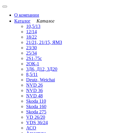
О компании
Каталог
Каталог
10,5/13
12/14
18/22
21/21, 21/15, ЯМЗ
23/30
25/34
2S1-75с
2ОК-1
3Д6, Д12, 3Д20
8,5/11
Deutz, Weichai
NVD 26
NVD 36
NVD 48
Skoda 110
Skoda 160
Skoda 275
VD 26/20
VDS 36/24
АСО