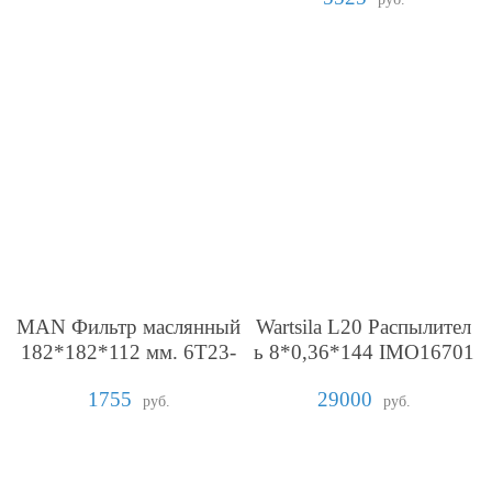
MAN Фильтр маслянный
Wartsila L20 Распылител
182*182*112 мм. 6T23-
ь 8*0,36*144 IMO16701
LU
тяжелое топливо длинны
1755
29000
й носик 12,4 мм Bosch А
руб.
руб.
встрия