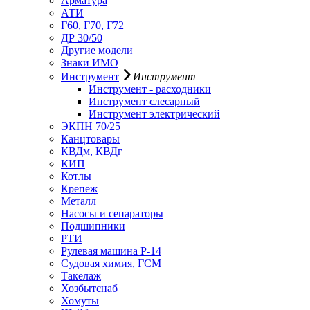
Арматура
АТИ
Г60, Г70, Г72
ДР 30/50
Другие модели
Знаки ИМО
Инструмент
Инструмент
Инструмент - расходники
Инструмент слесарный
Инструмент электрический
ЭКПН 70/25
Канцтовары
КВДм, КВДг
КИП
Котлы
Крепеж
Металл
Насосы и сепараторы
Подшипники
РТИ
Рулевая машина Р-14
Судовая химия, ГСМ
Такелаж
Хозбытснаб
Хомуты