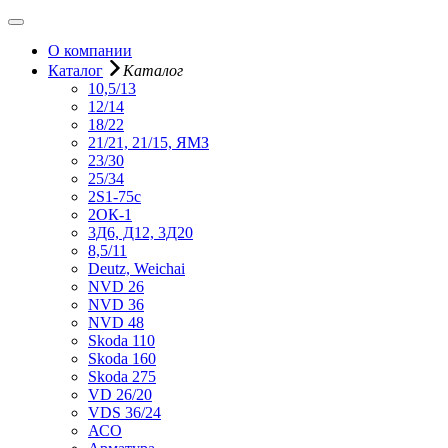
О компании
Каталог
Каталог
10,5/13
12/14
18/22
21/21, 21/15, ЯМЗ
23/30
25/34
2S1-75с
2ОК-1
3Д6, Д12, 3Д20
8,5/11
Deutz, Weichai
NVD 26
NVD 36
NVD 48
Skoda 110
Skoda 160
Skoda 275
VD 26/20
VDS 36/24
АСО