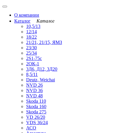
О компании
Каталог
Каталог
10,5/13
12/14
18/22
21/21, 21/15, ЯМЗ
23/30
25/34
2S1-75с
2ОК-1
3Д6, Д12, 3Д20
8,5/11
Deutz, Weichai
NVD 26
NVD 36
NVD 48
Skoda 110
Skoda 160
Skoda 275
VD 26/20
VDS 36/24
АСО