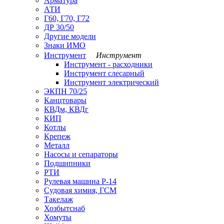
Арматура
АТИ
Г60, Г70, Г72
ДР 30/50
Другие модели
Знаки ИМО
Инструмент
Инструмент
Инструмент - расходники
Инструмент слесарный
Инструмент электрический
ЭКПН 70/25
Канцтовары
КВДм, КВДг
КИП
Котлы
Крепеж
Металл
Насосы и сепараторы
Подшипники
РТИ
Рулевая машина Р-14
Судовая химия, ГСМ
Такелаж
Хозбытснаб
Хомуты