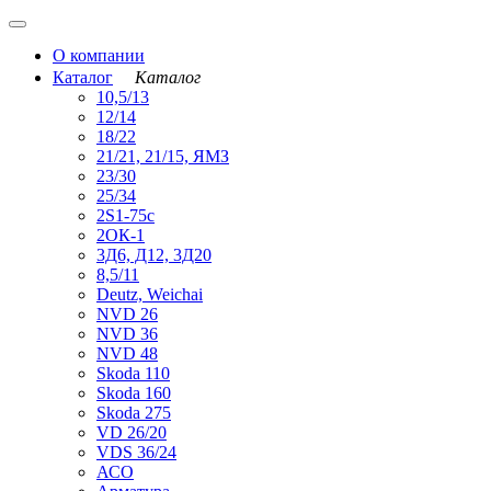
О компании
Каталог
Каталог
10,5/13
12/14
18/22
21/21, 21/15, ЯМЗ
23/30
25/34
2S1-75с
2ОК-1
3Д6, Д12, 3Д20
8,5/11
Deutz, Weichai
NVD 26
NVD 36
NVD 48
Skoda 110
Skoda 160
Skoda 275
VD 26/20
VDS 36/24
АСО