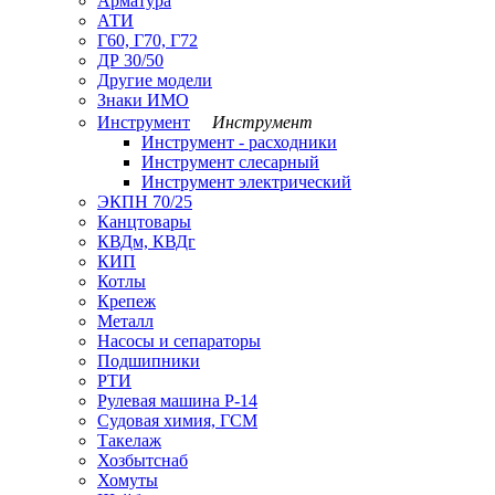
Арматура
АТИ
Г60, Г70, Г72
ДР 30/50
Другие модели
Знаки ИМО
Инструмент
Инструмент
Инструмент - расходники
Инструмент слесарный
Инструмент электрический
ЭКПН 70/25
Канцтовары
КВДм, КВДг
КИП
Котлы
Крепеж
Металл
Насосы и сепараторы
Подшипники
РТИ
Рулевая машина Р-14
Судовая химия, ГСМ
Такелаж
Хозбытснаб
Хомуты