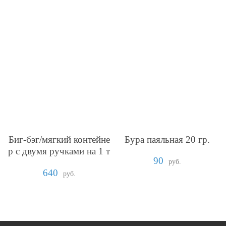
Биг-бэг/мягкий контейне
Бура паяльная 20 гр.
р с двумя ручками на 1 т
90
онну
руб.
640
руб.