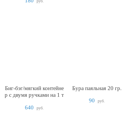
180
руб.
Биг-бэг/мягкий контейне
Бура паяльная 20 гр.
р с двумя ручками на 1 т
90
онну
руб.
640
руб.