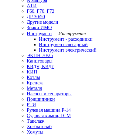
Арматура
АТИ
Г60, Г70, Г72
ДР 30/50
Другие модели
Знаки ИМО
Инструмент
Инструмент
Инструмент - расходники
Инструмент слесарный
Инструмент электрический
ЭКПН 70/25
Канцтовары
КВДм, КВДг
КИП
Котлы
Крепеж
Металл
Насосы и сепараторы
Подшипники
РТИ
Рулевая машина Р-14
Судовая химия, ГСМ
Такелаж
Хозбытснаб
Хомуты