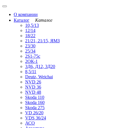
О компании
Каталог
Каталог
10,5/13
12/14
18/22
21/21, 21/15, ЯМЗ
23/30
25/34
2S1-75с
2ОК-1
3Д6, Д12, 3Д20
8,5/11
Deutz, Weichai
NVD 26
NVD 36
NVD 48
Skoda 110
Skoda 160
Skoda 275
VD 26/20
VDS 36/24
АСО