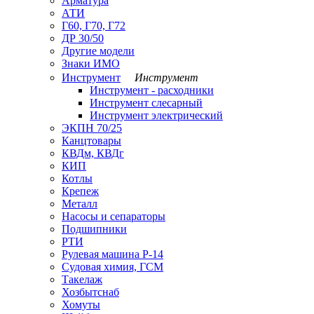
Арматура
АТИ
Г60, Г70, Г72
ДР 30/50
Другие модели
Знаки ИМО
Инструмент
Инструмент
Инструмент - расходники
Инструмент слесарный
Инструмент электрический
ЭКПН 70/25
Канцтовары
КВДм, КВДг
КИП
Котлы
Крепеж
Металл
Насосы и сепараторы
Подшипники
РТИ
Рулевая машина Р-14
Судовая химия, ГСМ
Такелаж
Хозбытснаб
Хомуты