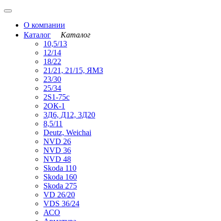
О компании
Каталог
Каталог
10,5/13
12/14
18/22
21/21, 21/15, ЯМЗ
23/30
25/34
2S1-75с
2ОК-1
3Д6, Д12, 3Д20
8,5/11
Deutz, Weichai
NVD 26
NVD 36
NVD 48
Skoda 110
Skoda 160
Skoda 275
VD 26/20
VDS 36/24
АСО