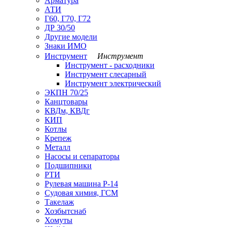
Арматура
АТИ
Г60, Г70, Г72
ДР 30/50
Другие модели
Знаки ИМО
Инструмент
Инструмент
Инструмент - расходники
Инструмент слесарный
Инструмент электрический
ЭКПН 70/25
Канцтовары
КВДм, КВДг
КИП
Котлы
Крепеж
Металл
Насосы и сепараторы
Подшипники
РТИ
Рулевая машина Р-14
Судовая химия, ГСМ
Такелаж
Хозбытснаб
Хомуты