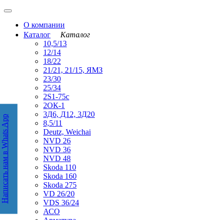
О компании
Каталог
Каталог
10,5/13
12/14
18/22
21/21, 21/15, ЯМЗ
23/30
25/34
2S1-75с
2ОК-1
3Д6, Д12, 3Д20
Написать нам в Whats App
аписать нам в WhatsApp
8,5/11
Deutz, Weichai
NVD 26
NVD 36
NVD 48
Skoda 110
Skoda 160
Skoda 275
VD 26/20
VDS 36/24
АСО