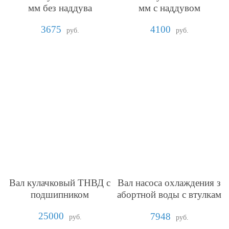
мм без наддува
мм с наддувом
3675
4100
руб.
руб.
Вал кулачковый ТНВД с
Вал насоса охлаждения з
подшипником
абортной воды с втулкам
и 6S160
25000
7948
руб.
руб.