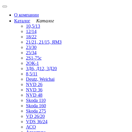
О компании
Каталог
Каталог
10,5/13
12/14
18/22
21/21, 21/15, ЯМЗ
23/30
25/34
2S1-75с
2ОК-1
3Д6, Д12, 3Д20
8,5/11
Deutz, Weichai
NVD 26
NVD 36
NVD 48
Skoda 110
Skoda 160
Skoda 275
VD 26/20
VDS 36/24
АСО