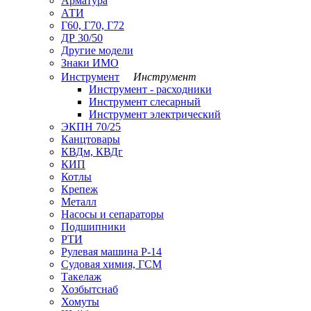
Арматура
АТИ
Г60, Г70, Г72
ДР 30/50
Другие модели
Знаки ИМО
Инструмент
Инструмент
Инструмент - расходники
Инструмент слесарный
Инструмент электрический
ЭКПН 70/25
Канцтовары
КВДм, КВДг
КИП
Котлы
Крепеж
Металл
Насосы и сепараторы
Подшипники
РТИ
Рулевая машина Р-14
Судовая химия, ГСМ
Такелаж
Хозбытснаб
Хомуты