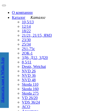
О компании
Каталог
Каталог
10,5/13
12/14
18/22
21/21, 21/15, ЯМЗ
23/30
25/34
2S1-75с
2ОК-1
3Д6, Д12, 3Д20
Написать нам в Whats App
аписать нам в WhatsApp
8,5/11
Deutz, Weichai
NVD 26
NVD 36
NVD 48
Skoda 110
Skoda 160
Skoda 275
VD 26/20
VDS 36/24
АСО