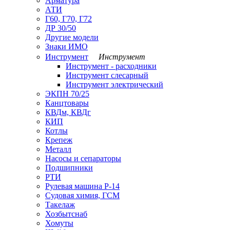
Арматура
АТИ
Г60, Г70, Г72
ДР 30/50
Другие модели
Знаки ИМО
Инструмент
Инструмент
Инструмент - расходники
Инструмент слесарный
Инструмент электрический
ЭКПН 70/25
Канцтовары
КВДм, КВДг
КИП
Котлы
Крепеж
Металл
Насосы и сепараторы
Подшипники
РТИ
Рулевая машина Р-14
Судовая химия, ГСМ
Такелаж
Хозбытснаб
Хомуты